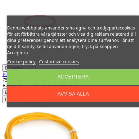
Denna webbplats använder sina egna och tredjepartscookies
för att förbättra våra tjänster och visa dig reklam relaterad till
dina preferenser genom att analysera dina surfvanor. För att
ge ditt samtycke till användningen, tryck på knappen
Acceptera.
Cookie policy
Customize cookies

Snabbvy

Fibre MTP - MTP F-F 3m OM4
ACCEPTERA
754,80 kr
Rated
out of 5 stars based on
review(s)




AVVISA ALLA

Lägg till i varukorgen