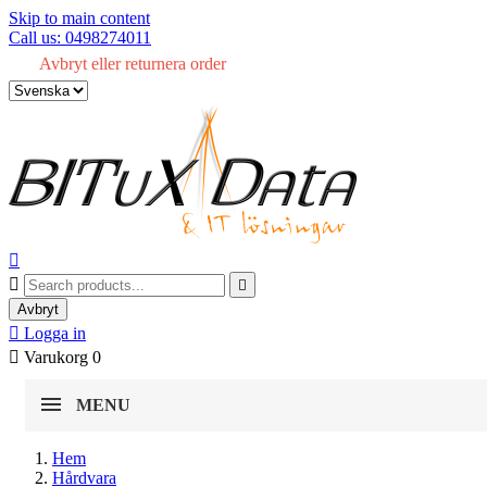
Skip to main content
Call us: 0498274011
Avbryt eller returnera order



Avbryt

Logga in

Varukorg
0
MENU
Hem
Hårdvara