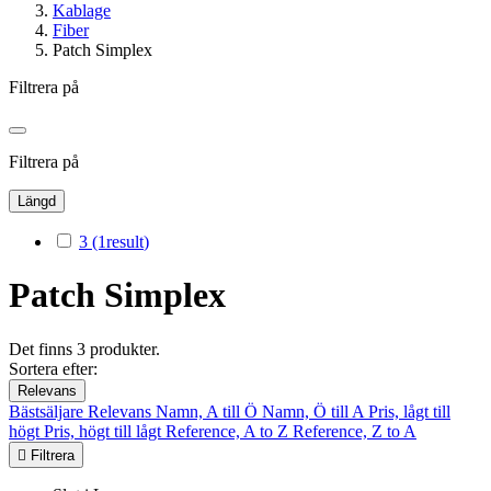
Kablage
Fiber
Patch Simplex
Filtrera på
Filtrera på
Längd
3
(1
result
)
Patch Simplex
Det finns 3 produkter.
Sortera efter:
Relevans
Bästsäljare
Relevans
Namn, A till Ö
Namn, Ö till A
Pris, lågt till
högt
Pris, högt till lågt
Reference, A to Z
Reference, Z to A

Filtrera