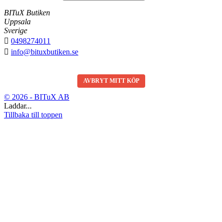
BITuX Butiken
Uppsala
Sverige

0498274011

info@bituxbutiken.se
AVBRYT MITT KÖP
© 2026 - BITuX AB
Laddar...
Tillbaka till toppen