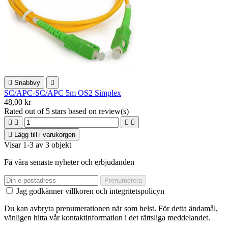

Snabbvy

SC/APC-SC/APC 5m OS2 Simplex
48,00 kr
Rated
out of 5 stars based on
review(s)





Lägg till i varukorgen
Visar 1-3 av 3 objekt
Få våra senaste nyheter och erbjudanden
Jag godkänner villkoren och integritetspolicyn
Du kan avbryta prenumerationen när som helst. För detta ändamål,
vänligen hitta vår kontaktinformation i det rättsliga meddelandet.