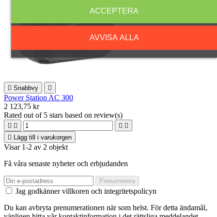
ACCEPTERA
AVVISA ALLA

Snabbvy

Power Station AC 300
2 123,75 kr
Rated
out of 5 stars based on
review(s)





Lägg till i varukorgen
Visar 1-2 av 2 objekt
Få våra senaste nyheter och erbjudanden
Jag godkänner villkoren och integritetspolicyn
Du kan avbryta prenumerationen när som helst. För detta ändamål,
vänligen hitta vår kontaktinformation i det rättsliga meddelandet.