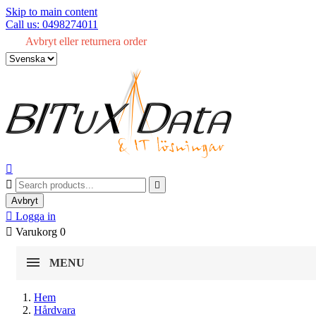
Skip to main content
Call us: 0498274011
Avbryt eller returnera order



Avbryt

Logga in

Varukorg
0
MENU
Hem
Hårdvara