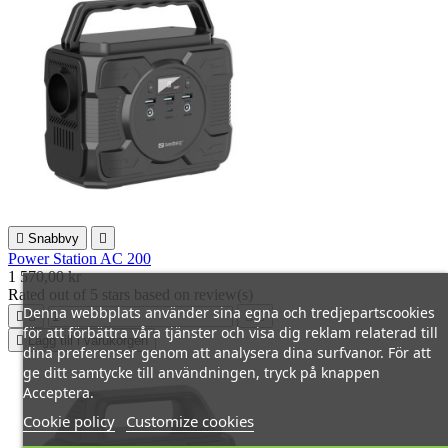

Snabbvy

Power Station AC 200
1 570,00 kr
Rated
out of 5 stars based on
review(s)
Denna webbplats använder sina egna och tredjepartscookies




för att förbättra våra tjänster och visa dig reklam relaterad till

Lägg till i varukorgen
dina preferenser genom att analysera dina surfvanor. För att
ge ditt samtycke till användningen, tryck på knappen
Acceptera.
Cookie policy
Customize cookies