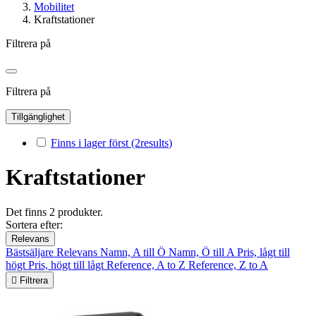
Mobilitet
Kraftstationer
Filtrera på
Filtrera på
Tillgänglighet
Finns i lager först
(2
results
)
Kraftstationer
Det finns 2 produkter.
Sortera efter:
Relevans
Bästsäljare
Relevans
Namn, A till Ö
Namn, Ö till A
Pris, lågt till
högt
Pris, högt till lågt
Reference, A to Z
Reference, Z to A

Filtrera