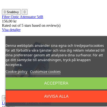

Snabbvy

Fibre Optic Attenuator 5dB
156,00 kr
Rated
out of 5 stars based on
review(s)
Visa detaljer
Denna webbplats använder sina egna och tredjepartscookies
för att förbättra våra tjänster och visa dig reklam relaterad till
dina preferenser genom att analysera dina surfvanor. För att
ge ditt samtycke till användningen, tryck på knappen
Acceptera.
Cookie policy
Customize cookies
ACCEPTERA
AVVISA ALLA

Snabbvy

LC Singlemode Duplex Adapter