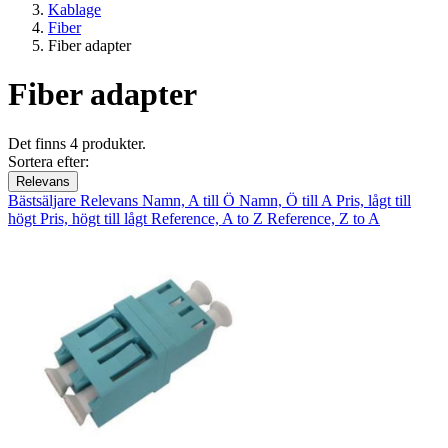
Kablage
Fiber
Fiber adapter
Fiber adapter
Det finns 4 produkter.
Sortera efter:
Relevans
Bästsäljare
Relevans
Namn, A till Ö
Namn, Ö till A
Pris, lågt till
högt
Pris, högt till lågt
Reference, A to Z
Reference, Z to A