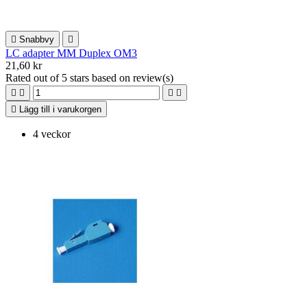

Snabbvy

LC adapter MM Duplex OM3
21,60 kr
Rated
out of 5 stars based on
review(s)





Lägg till i varukorgen
4 veckor