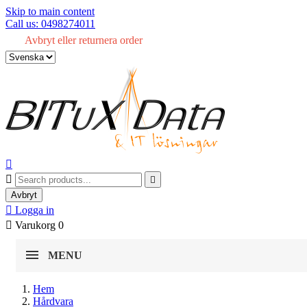
Skip to main content
Call us: 0498274011
Avbryt eller returnera order



Avbryt

Logga in

Varukorg
0
MENU
Hem
Hårdvara