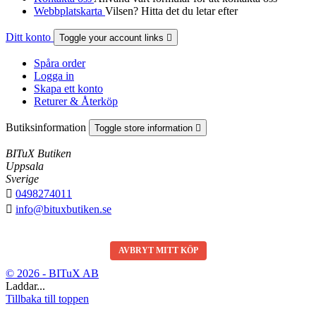
Webbplatskarta
Vilsen? Hitta det du letar efter
Ditt konto
Toggle your account links

Spåra order
Logga in
Skapa ett konto
Returer & Återköp
Butiksinformation
Toggle store information

BITuX Butiken
Uppsala
Sverige

0498274011

info@bituxbutiken.se
AVBRYT MITT KÖP
© 2026 - BITuX AB
Laddar...
Tillbaka till toppen