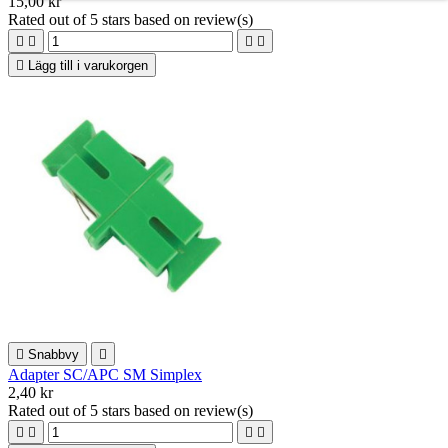
15,00 kr
Rated
out of 5 stars based on
review(s)





Lägg till i varukorgen

Snabbvy

Adapter SC/APC SM Simplex
2,40 kr
Rated
out of 5 stars based on
review(s)



