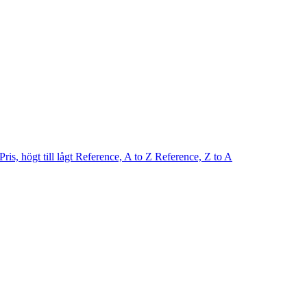
Pris, högt till lågt
Reference, A to Z
Reference, Z to A