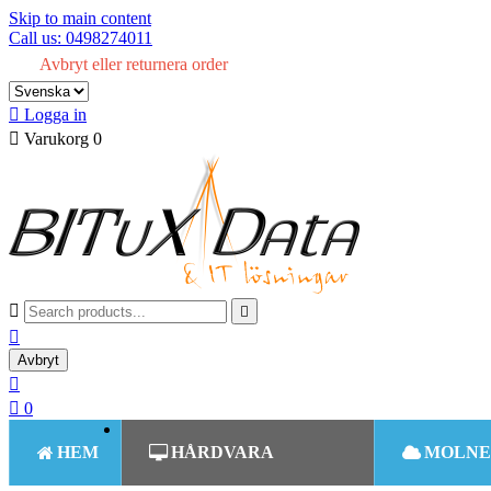
Skip to main content
Call us: 0498274011
Avbryt eller returnera order

Logga in

Varukorg
0



Avbryt


0
HEM
HÅRDVARA
MOLNE