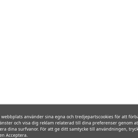
webbplats använder sina egna och tredjepartscookies för att förb
jänster och visa dig reklam relaterad till dina preferenser genom at
era dina surfvanor. För att ge ditt samtycke till användningen, tryc
en Acceptera.