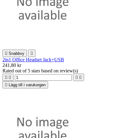

Snabbvy

2in1 Office Headset Jack+USB
241,80 kr
Rated
out of 5 stars based on
review(s)





Lägg till i varukorgen