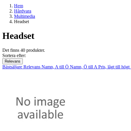
Hem
Hårdvara
Multimedia
Headset
Headset
Det finns 40 produkter.
Sortera efter:
Relevans
Bästsäljare
Relevans
Namn, A till Ö
Namn, Ö till A
Pris, lågt till högt