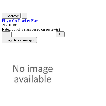

Snabbvy

Play'n Go Headset Black
217,10 kr
Rated
out of 5 stars based on
review(s)





Lägg till i varukorgen