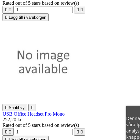
Rated
out of 5 stars based on
review(s)





Lägg till i varukorgen

Snabbvy

USB Office Headset Pro Mono
Denna 
252,20 kr
våra t
Rated
out of 5 stars based on
review(s)
analys




knapp

Lägg till i varukorgen