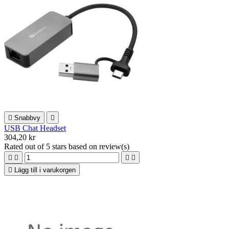

Snabbvy

USB Chat Headset
304,20 kr
Rated
out of 5 stars based on
review(s)





Lägg till i varukorgen