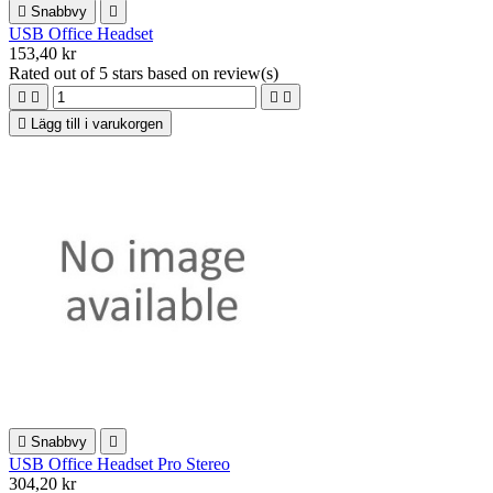

Snabbvy

USB Office Headset
153,40 kr
Rated
out of 5 stars based on
review(s)





Lägg till i varukorgen

Snabbvy

USB Office Headset Pro Stereo
304,20 kr