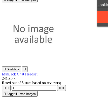
Cookie

Snabbvy

MiniJack Chat Headset
241,80 kr
Rated
out of 5 stars based on
review(s)





Lägg till i varukorgen