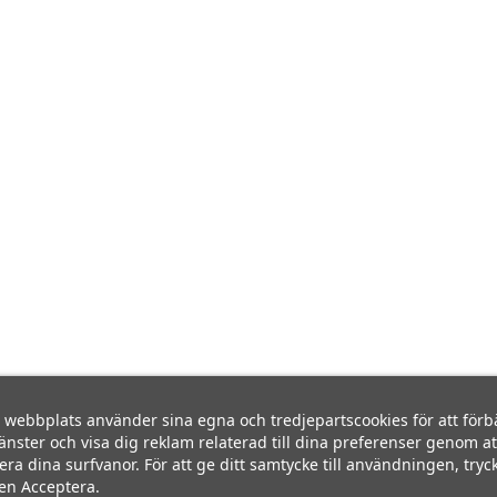
webbplats använder sina egna och tredjepartscookies för att förb
jänster och visa dig reklam relaterad till dina preferenser genom at
era dina surfvanor. För att ge ditt samtycke till användningen, tryc
en Acceptera.