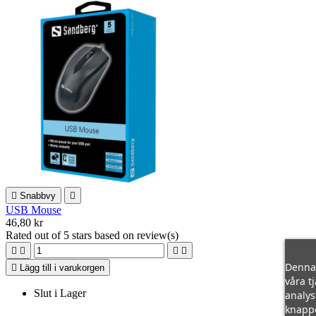

Snabbvy

USB Mouse
46,80 kr
Rated
out of 5 stars based on
review(s)




Denna 

Lägg till i varukorgen
våra t
Slut i Lager
analys
knapp