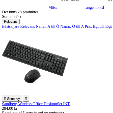
Möss
Tangentbord
Det finns 28 produkter.
Sortera efter:
Relevans
Bästsäljare
Relevans
Namn, A till Ö
Namn, Ö till A
Pris, lågt till högt

Snabbvy

Sandberg Wireless Office DesktopSet INT
284,00 kr
Rated
out of 5 stars based on
review(s)