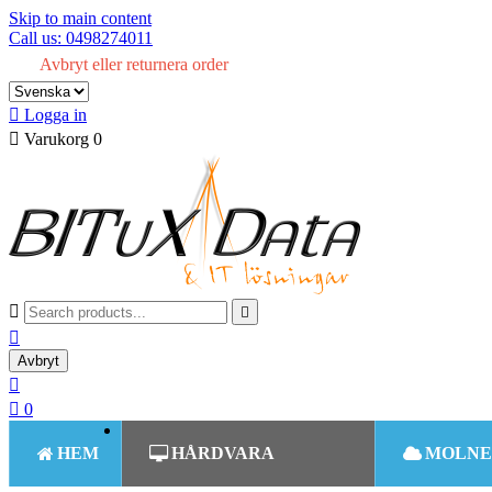
Skip to main content
Call us: 0498274011
Avbryt eller returnera order

Logga in

Varukorg
0



Avbryt


0
HEM
HÅRDVARA
MOLNE