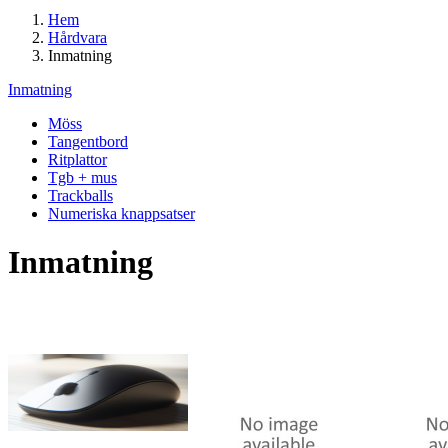
Hem
Hårdvara
Inmatning
Inmatning
Möss
Tangentbord
Ritplattor
Tgb + mus
Trackballs
Numeriska knappsatser
Inmatning