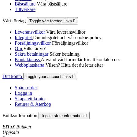
Bästsäljare
Våra bästsäljare
Tillverkare
Vårt företag
Toggle vårt företag links

Leveransvillkor
Våra leveransvillkor
Integritet
Din integritet och vår cookie-policy
Försäljningsvillkor
Försäljningsvillkor
Om
Vilka är vi?
Säkra betalningar
Säker betalning
Kontakta oss
Använd vårt formulär för att kontakta oss
Webbplatskarta
Vilsen? Hitta det du letar efter
Ditt konto
Toggle your account links

Spåra order
Logga in
Skapa ett konto
Returer & Återköp
Butiksinformation
Toggle store information

BITuX Butiken
Uppsala