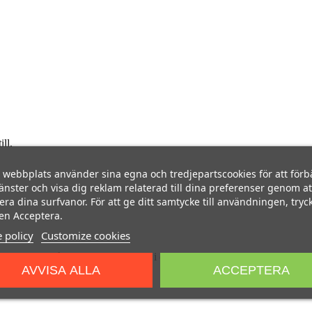
ll.
webbplats använder sina egna och tredjepartscookies för att förb
jänster och visa dig reklam relaterad till dina preferenser genom at
era dina surfvanor. För att ge ditt samtycke till användningen, tryc
en Acceptera.
 policy
Customize cookies
igen hitta vår kontaktinformation i det rättsliga meddelandet.
AVVISA ALLA
ACCEPTERA