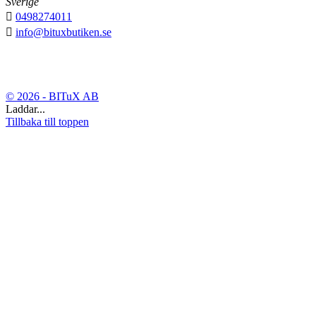
Sverige

0498274011

info@bituxbutiken.se
© 2026 - BITuX AB
Laddar...
Tillbaka till toppen