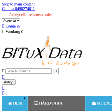
Skip to main content
Call us: 0498274011
Avbryt eller returnera order

Logga in

Varukorg
0



Avbryt


0
HEM
HÅRDVARA
MOLNE