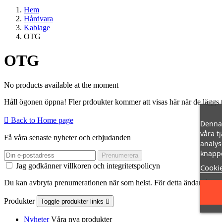
Hem
Hårdvara
Kablage
OTG
OTG
No products available at the moment
Håll ögonen öppna! Fler prdoukter kommer att visas här när de läggs ti

Back to Home page
Denna 
våra t
Få våra senaste nyheter och erbjudanden
analys
knapp
Jag godkänner villkoren och integritetspolicyn
Cookie
Du kan avbryta prenumerationen när som helst. För detta ändamål, vänl
Produkter
Toggle produkter links

Nyheter
Våra nya produkter