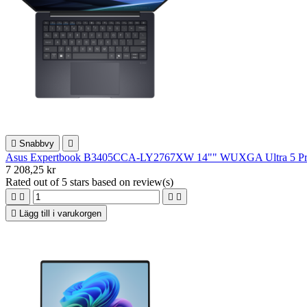

Snabbvy

Asus Expertbook B3405CCA-LY2767XW 14"" WUXGA Ultra 5 Proc
7 208,25 kr
Rated
out of 5 stars based on
review(s)





Lägg till i varukorgen