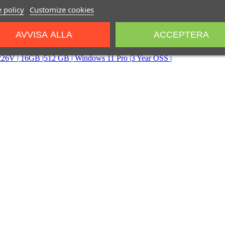
 policy
Customize cookies
AVVISA ALLA
ACCEPTERA
 | 16GB |512 GB | Windows 11 Pro |3 Year OSS |