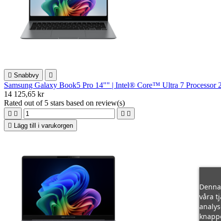

Snabbvy

Samsung Galaxy Book5 Pro 14"" | Intel® Core™ Ultra 7 Processor 
14 125,65 kr
Rated
out of 5 stars based on
review(s)





Lägg till i varukorgen
Denna 
våra t
analys
knapp