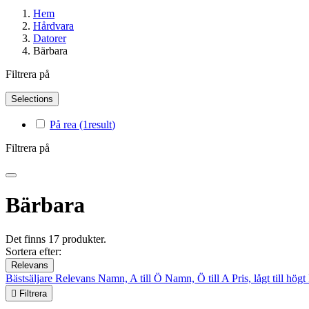
Hem
Hårdvara
Datorer
Bärbara
Filtrera på
Selections
På rea
(1
result
)
Filtrera på
Bärbara
Det finns 17 produkter.
Sortera efter:
Relevans
Bästsäljare
Relevans
Namn, A till Ö
Namn, Ö till A
Pris, lågt till högt

Filtrera