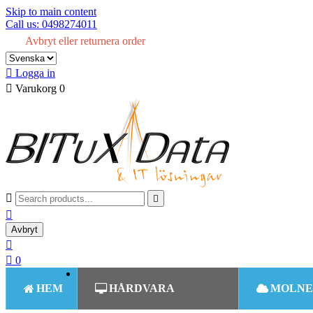
Skip to main content
Call us: 0498274011
Avbryt eller returnera order

Logga in

Varukorg
0



Avbryt


0
HEM
HÅRDVARA
MOLNE