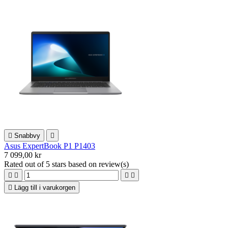

Snabbvy

Asus ExpertBook P1 P1403
7 099,00 kr
Rated
out of 5 stars based on
review(s)





Lägg till i varukorgen