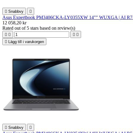

Snabbvy

Asus Expertbook PM3406CKA-LY0355XW 14"" WUXGA | AI R7-350 
12 058,20 kr
Rated
out of 5 stars based on
review(s)





Lägg till i varukorgen

Snabbvy
