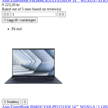
Asus Expertbook PM3406CKA-LY0354XW 14"" WUXGA | AI R5-330
9 223,20 kr
Rated
out of 5 stars based on
review(s)





Lägg till i varukorgen
På rea!

Snabbvy

Asus ExpertBook B9403CVAR-PP2151XW 14"" WQXGA | 5 120U | 1