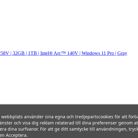
258V | 32GB | 1TB | Intel® Arc™ 140V | Windows 11 Pro | Gray
webbplats använder sina egna och tredjepartscookies för att förb
jänster och visa dig reklam relaterad till dina preferenser genom at
era dina surfvanor. För att ge ditt samtycke till användningen, tryc
en Acceptera.