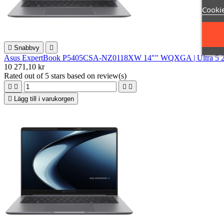
Cookie

Snabbvy

Asus ExpertBook P5405CSA-NZ0118XW 14"" WQXGA | Ultra 5 226V
10 271,10 kr
Rated
out of 5 stars based on
review(s)





Lägg till i varukorgen