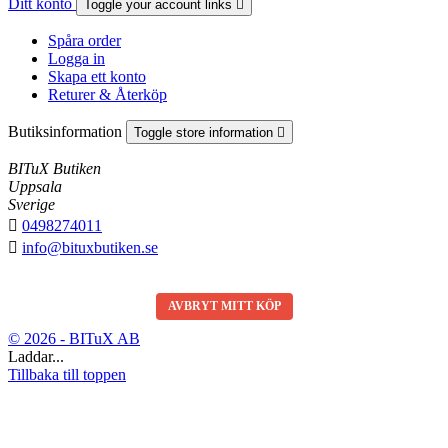
Ditt konto
Toggle your account links

Spåra order
Logga in
Skapa ett konto
Returer & Återköp
Butiksinformation
Toggle store information

BITuX Butiken
Uppsala
Sverige

0498274011

info@bituxbutiken.se
AVBRYT MITT KÖP
© 2026 - BITuX AB
Laddar...
Tillbaka till toppen