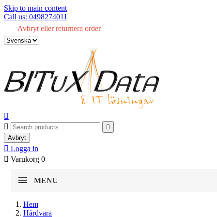
Skip to main content
Call us: 0498274011
Avbryt eller returnera order



Avbryt

Logga in

Varukorg
0
MENU
Hem
Hårdvara