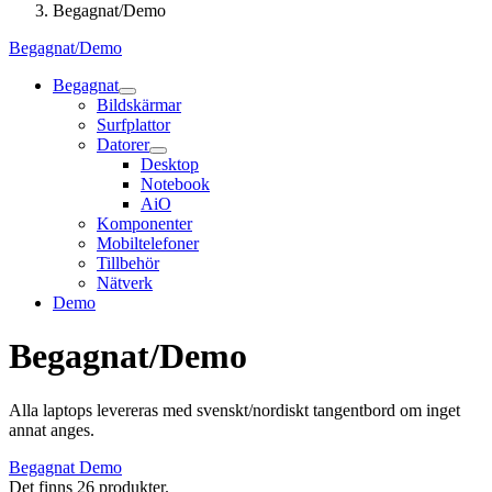
Begagnat/Demo
Begagnat/Demo
Begagnat
Bildskärmar
Surfplattor
Datorer
Desktop
Notebook
AiO
Komponenter
Mobiltelefoner
Tillbehör
Nätverk
Demo
Begagnat/Demo
Alla laptops levereras med svenskt/nordiskt tangentbord om inget
annat anges.
Begagnat
Demo
Det finns 26 produkter.