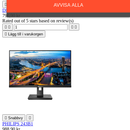

Snabbvy

AVVISA ALLA
DELL Thunderbolt dock TB16
790,90 kr
Rated
out of 5 stars based on
review(s)





Lägg till i varukorgen

Snabbvy

PHILIPS 243B1
988,90 kr