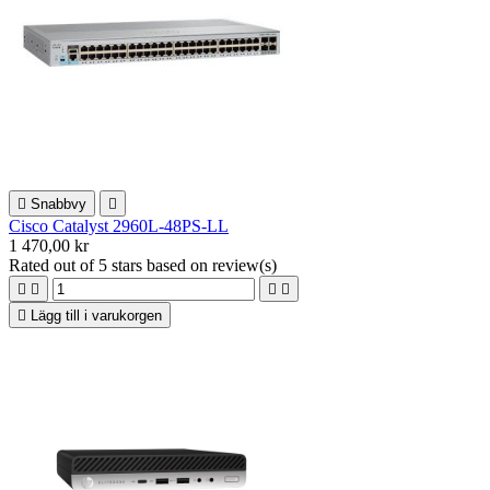

Snabbvy

Cisco Catalyst 2960L-48PS-LL
1 470,00 kr
Rated
out of 5 stars based on
review(s)





Lägg till i varukorgen