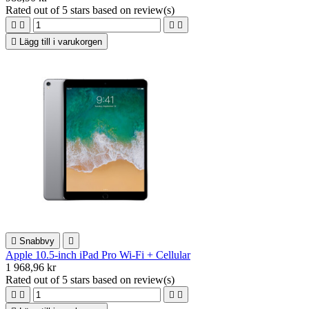
Rated
out of 5 stars based on
review(s)





Lägg till i varukorgen

Snabbvy

Apple 10.5-inch iPad Pro Wi-Fi + Cellular
1 968,96 kr
Rated
out of 5 stars based on
review(s)



