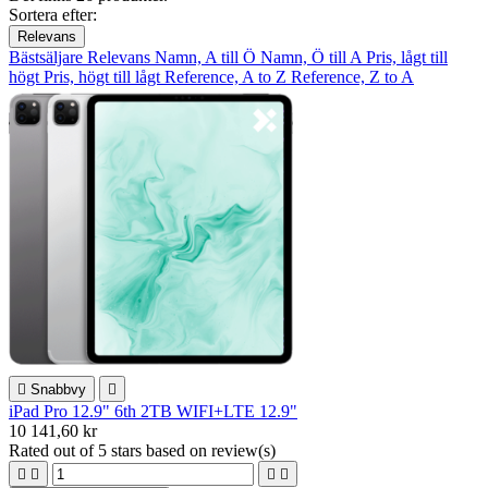
Sortera efter:
Relevans
Bästsäljare
Relevans
Namn, A till Ö
Namn, Ö till A
Pris, lågt till
högt
Pris, högt till lågt
Reference, A to Z
Reference, Z to A

Snabbvy

iPad Pro 12.9" 6th 2TB WIFI+LTE 12.9"
10 141,60 kr
Rated
out of 5 stars based on
review(s)



