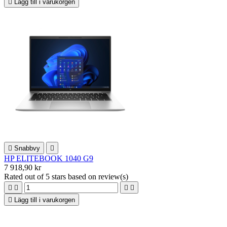

Lägg till i varukorgen

Snabbvy

HP ELITEBOOK 1040 G9
7 918,90 kr
Rated
out of 5 stars based on
review(s)





Lägg till i varukorgen