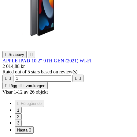

Snabbvy

APPLE IPAD 10.2" 9TH GEN (2021) WI-FI
2 014,88 kr
Rated
out of 5 stars based on
review(s)





Lägg till i varukorgen
Visar 1-12 av 26 objekt

Föregående
1
2
3
Nästa
