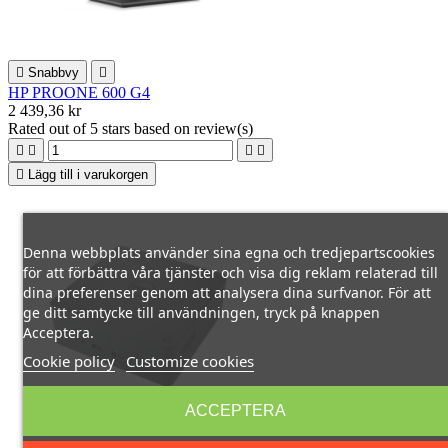

Snabbvy

HP PROONE 600 G4
2 439,36 kr
Rated
out of 5 stars based on
review(s)





Lägg till i varukorgen
Denna webbplats använder sina egna och tredjepartscookies
för att förbättra våra tjänster och visa dig reklam relaterad till
dina preferenser genom att analysera dina surfvanor. För att
ge ditt samtycke till användningen, tryck på knappen
Acceptera.
Cookie policy
Customize cookies
ACCEPTERA