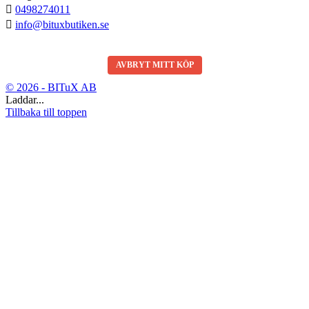

0498274011

info@bituxbutiken.se
AVBRYT MITT KÖP
© 2026 - BITuX AB
Laddar...
Tillbaka till toppen